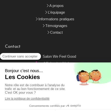
A propos
L’équipage
Informations pratiques
Témoignages
Contact
Contact
Salon We Feel Good
Afficher le téléphone
booksfeelgood@gmail.com
Contacter Salon littéraire Books Feel Good
Plan du site
Mentions légales